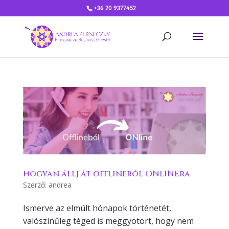
+36 20 9377452
Hogyan állj át offlineról ONLINEra
Szerző:
andrea
Ismerve az elmúlt hónapok történetét,
valószínűleg téged is meggyötört, hogy nem