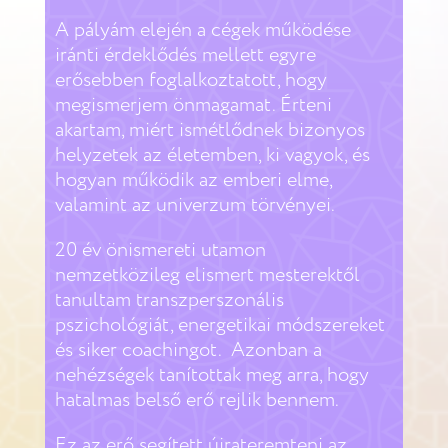
A pályám elején a cégek működése
iránti érdeklődés mellett egyre
erősebben foglalkoztatott, hogy
megismerjem önmagamat. Érteni
akartam, miért ismétlődnek bizonyos
helyzetek az életemben, ki vagyok, és
hogyan működik az emberi elme,
valamint az univerzum törvényei.
20 év önismereti utamon
nemzetközileg elismert mesterektől
tanultam transzperszonális
pszichológiát, energetikai módszereket
és siker coachingot. Azonban a
nehézségek tanítottak meg arra, hogy
hatalmas belső erő rejlik bennem.
Ez az erő segített újrateremteni az