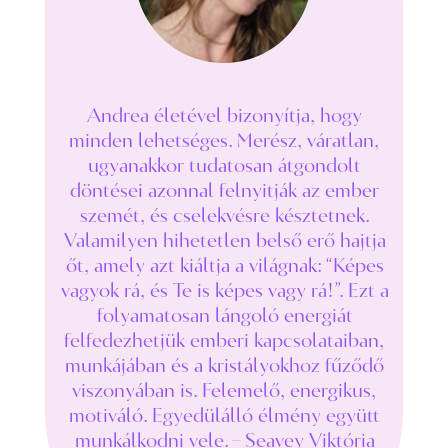
Andrea életével bizonyítja, hogy
minden lehetséges. Merész, váratlan,
ugyanakkor tudatosan átgondolt
döntései azonnal felnyitják az ember
szemét, és cselekvésre késztetnek.
Valamilyen hihetetlen belső erő hajtja
őt, amely azt kiáltja a világnak: “Képes
vagyok rá, és Te is képes vagy rá!”. Ezt a
folyamatosan lángoló energiát
felfedezhetjük emberi kapcsolataiban,
munkájában és a kristályokhoz fűződő
viszonyában is. Felemelő, energikus,
motiváló. Egyedülálló élmény együtt
munkálkodni vele. – Seavey Viktória