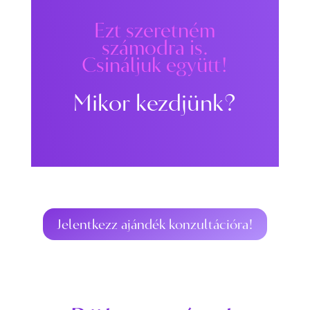
Ezt szeretném
számodra is.
Csináljuk együtt!
Mikor kezdjünk?
Jelentkezz ajándék konzultációra!