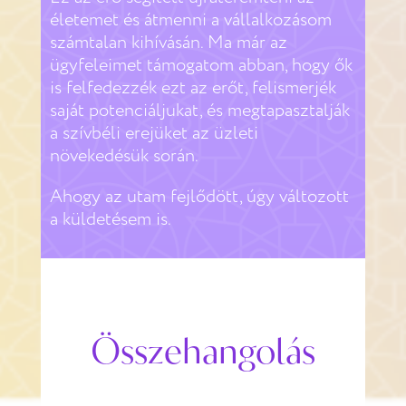
életemet és átmenni a vállalkozásom
számtalan kihívásán. Ma már az
ügyfeleimet támogatom abban, hogy ők
is felfedezzék ezt az erőt, felismerjék
saját potenciáljukat, és megtapasztalják
a szívbéli erejüket az üzleti
növekedésük során.
Ahogy az utam fejlődött, úgy változott
a küldetésem is.
Összehangolás