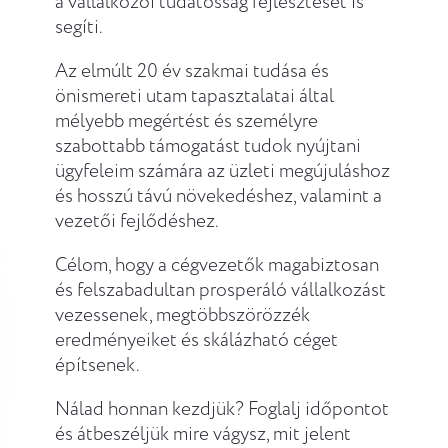
a vállalkozói tudatosság fejlesztését is
segíti.
Az elmúlt 20 év szakmai tudása és
önismereti utam tapasztalatai által
mélyebb megértést és személyre
szabottabb támogatást tudok nyújtani
ügyfeleim számára az üzleti megújuláshoz
és hosszú távú növekedéshez, valamint a
vezetői fejlődéshez.
Célom, hogy a cégvezetők magabiztosan
és felszabadultan prosperáló vállalkozást
vezessenek, megtöbbszörözzék
eredményeiket és skálázható céget
építsenek.
Nálad honnan kezdjük? Foglalj időpontot
és átbeszéljük mire vágysz, mit jelent