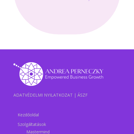
ADATVÉDELMI NYILATKOZAT
|
ÁSZF
Kezdőoldal
Szolgáltatások
Mastermind