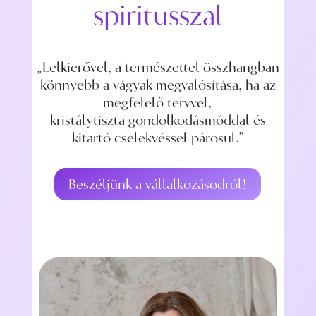
spiritusszal
„Lelkierővel, a természettel összhangban
könnyebb a vágyak megvalósítása, ha az
megfelelő tervvel,
kristálytiszta gondolkodásmóddal és
kitartó cselekvéssel párosul.”
Beszéljünk a vállalkozásodról!