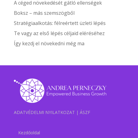
A céged növekedését gátló ellenségek
Boksz – más szemszögből
Stratégiaalkotás: félreértett üzleti lépés
Te vagy az első lépés céljaid eléréséhez
Így kezdj el növekedni még ma
ADATVÉDELMI NYILATKOZAT
|
ÁSZF
Kezdőoldal