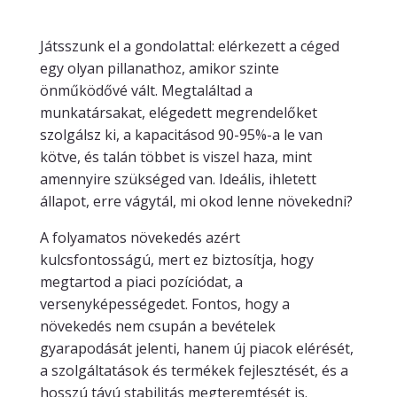
Játsszunk el a gondolattal: elérkezett a céged
egy olyan pillanathoz, amikor szinte
önműködővé vált. Megtaláltad a
munkatársakat, elégedett megrendelőket
szolgálsz ki, a kapacitásod 90-95%-a le van
kötve, és talán többet is viszel haza, mint
amennyire szükséged van. Ideális, ihletett
állapot, erre vágytál, mi okod lenne növekedni?
A folyamatos növekedés azért
kulcsfontosságú, mert ez biztosítja, hogy
megtartod a piaci pozíciódat, a
versenyképességedet. Fontos, hogy a
növekedés nem csupán a bevételek
gyarapodását jelenti, hanem új piacok elérését,
a szolgáltatások és termékek fejlesztését, és a
hosszú távú stabilitás megteremtését is.