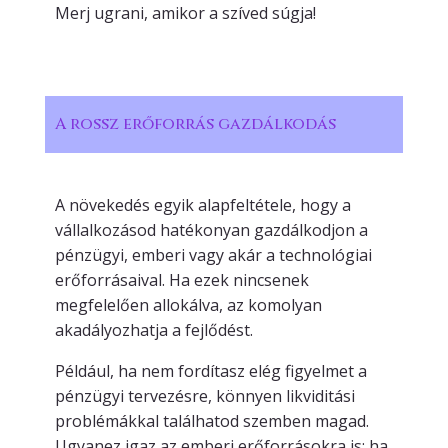
Merj ugrani, amikor a szíved súgja!
A rossz erőforrás gazdálkodás
A növekedés egyik alapfeltétele, hogy a
vállalkozásod hatékonyan gazdálkodjon a
pénzügyi, emberi vagy akár a technológiai
erőforrásaival. Ha ezek nincsenek
megfelelően allokálva, az komolyan
akadályozhatja a fejlődést.
Például, ha nem fordítasz elég figyelmet a
pénzügyi tervezésre, könnyen likviditási
problémákkal találhatod szemben magad.
Ugyanez igaz az emberi erőforrásokra is: ha