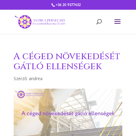
+36 20 9377452
A céged növekedését
gátló ellenségek
Szerző:
andrea