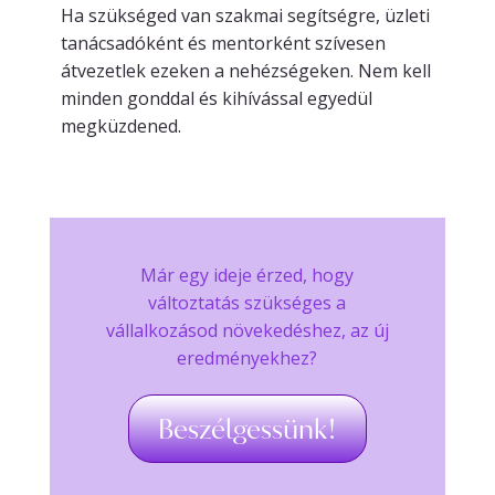
Ha szükséged van szakmai segítségre, üzleti
tanácsadóként és mentorként szívesen
átvezetlek ezeken a nehézségeken. Nem kell
minden gonddal és kihívással egyedül
megküzdened.
Már egy ideje érzed, hogy
változtatás szükséges a
vállalkozásod növekedéshez, az új
eredményekhez?
Beszélgessünk!