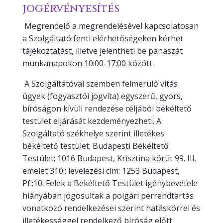
jogérvényesítés
Megrendelő a megrendelésével kapcsolatosan
a Szolgáltató fenti elérhetőségeken kérhet
tájékoztatást, illetve jelentheti be panaszát
munkanapokon 10:00-17:00 között.
A Szolgáltatóval szemben felmerülő vitás
ügyek (fogyasztói jogvita) egyszerű, gyors,
bíróságon kívüli rendezése céljából békéltető
testület eljárását kezdeményezheti. A
Szolgáltató székhelye szerint illetékes
békéltető testület: Budapesti Békéltető
Testület; 1016 Budapest, Krisztina körút 99. III.
emelet 310.; levelezési cím: 1253 Budapest,
Pf.:10. Felek a Békéltető Testület igénybevétele
hiányában jogosultak a polgári perrendtartás
vonatkozó rendelkezései szerint hatáskörrel és
illetékességgel rendelkező bíróság előtt