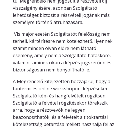
túl Megrendelő nem jogosult a részvételi díj
visszaigénylésére, azonban Szolgáltató
lehetőséget biztosít a részvételi jogának más
személyre történő átruházására.
Vis major esetén Szolgáltatót felelősség nem
terheli, kártérítésre nem kötelezhető. Ilyennek
számít minden olyan előre nem látható
esemény, amely nem a Szolgáltató hatásköre,
valamint aminek okán a képzés jogszerűen és
biztonságosan nem bonyolítható le.
A Megrendelő kifejezetten hozzájárul, hogy a
tantermi és online workshopon, képzéseken
Szolgáltató kép- és hangfelvételt rögzítsen.
Szolgáltató a felvétel rögzítésekor törekszik
arra, hogy a résztvevők ne legyen
beazonosíthatók, és a felvételt a titoktartási
kötelezettség betartása mellett használja fel az