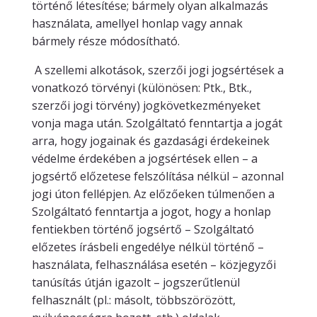
történő létesítése; bármely olyan alkalmazás
használata, amellyel honlap vagy annak
bármely része módosítható.
A szellemi alkotások, szerzői jogi jogsértések a
vonatkozó törvényi (különösen: Ptk., Btk.,
szerzői jogi törvény) jogkövetkezményeket
vonja maga után. Szolgáltató fenntartja a jogát
arra, hogy jogainak és gazdasági érdekeinek
védelme érdekében a jogsértések ellen – a
jogsértő előzetese felszólítása nélkül – azonnal
jogi úton fellépjen. Az előzőeken túlmenően a
Szolgáltató fenntartja a jogot, hogy a honlap
fentiekben történő jogsértő – Szolgáltató
előzetes írásbeli engedélye nélkül történő –
használata, felhasználása esetén – közjegyzői
tanúsítás útján igazolt – jogszerűtlenül
felhasznált (pl.: másolt, többszörözött,