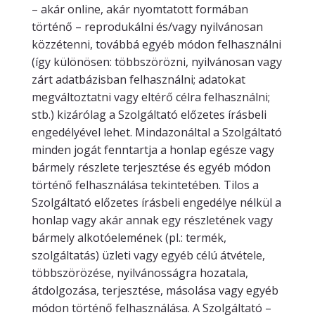
– akár online, akár nyomtatott formában
történő – reprodukálni és/vagy nyilvánosan
közzétenni, továbbá egyéb módon felhasználni
(így különösen: többszörözni, nyilvánosan vagy
zárt adatbázisban felhasználni; adatokat
megváltoztatni vagy eltérő célra felhasználni;
stb.) kizárólag a Szolgáltató előzetes írásbeli
engedélyével lehet. Mindazonáltal a Szolgáltató
minden jogát fenntartja a honlap egésze vagy
bármely részlete terjesztése és egyéb módon
történő felhasználása tekintetében. Tilos a
Szolgáltató előzetes írásbeli engedélye nélkül a
honlap vagy akár annak egy részletének vagy
bármely alkotóelemének (pl.: termék,
szolgáltatás) üzleti vagy egyéb célú átvétele,
többszörözése, nyilvánosságra hozatala,
átdolgozása, terjesztése, másolása vagy egyéb
módon történő felhasználása. A Szolgáltató –