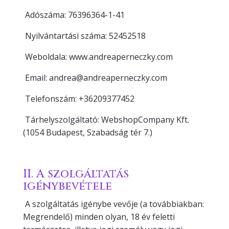
Adószáma: 76396364-1-41
Nyilvántartási száma: 52452518
Weboldala: www.andreaperneczky.com
Email: andrea@andreaperneczky.com
Telefonszám: +36209377452
Tárhelyszolgáltató: WebshopCompany Kft.
(1054 Budapest, Szabadság tér 7.)
II. A szolgáltatás
igénybevétele
A szolgáltatás igénybe vevője (a továbbiakban:
Megrendelő) minden olyan, 18 év feletti