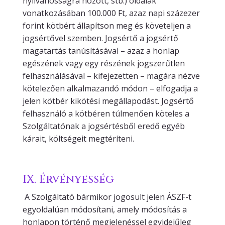
nyilvánosságra hozott, stb.) oldalak
vonatkozásában 100.000 Ft, azaz napi százezer
forint kötbért állapítson meg és követeljen a
jogsértővel szemben. Jogsértő a jogsértő
magatartás tanúsításával – azaz a honlap
egészének vagy egy részének jogszerűtlen
felhasználásával – kifejezetten – magára nézve
kötelezően alkalmazandó módon – elfogadja a
jelen kötbér kikötési megállapodást. Jogsértő
felhasználó a kötbéren túlmenően köteles a
Szolgáltatónak a jogsértésből eredő egyéb
kárait, költségeit megtéríteni.
IX. Érvényesség
A Szolgáltató bármikor jogosult jelen ÁSZF-t
egyoldalúan módosítani, amely módosítás a
honlapon történő megjelenéssel egyidejűleg