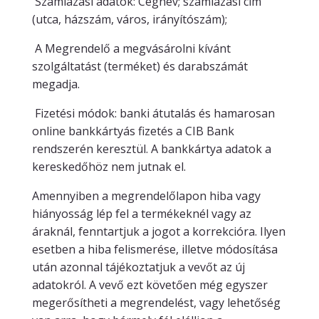
Számlázási adatok: Cégnév; számlázási cím
(utca, házszám, város, irányítószám);
A Megrendelő a megvásárolni kívánt
szolgáltatást (terméket) és darabszámát
megadja.
Fizetési módok: banki átutalás és hamarosan
online bankkártyás fizetés a CIB Bank
rendszerén keresztül. A bankkártya adatok a
kereskedőhöz nem jutnak el.
Amennyiben a megrendelőlapon hiba vagy
hiányosság lép fel a termékeknél vagy az
áraknál, fenntartjuk a jogot a korrekcióra. Ilyen
esetben a hiba felismerése, illetve módosítása
után azonnal tájékoztatjuk a vevőt az új
adatokról. A vevő ezt követően még egyszer
megerősítheti a megrendelést, vagy lehetőség