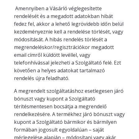
Amennyiben a Vásárló véglegesítette
rendelését és a megadott adatokban hibát
fedez fel, akkor a lehető legrövidebb időn belül
kezdeményeznie kell a rendelése törlését, vagy
módosítását. A hibás rendelés törlését a
megrendeléskor/regisztrációkor megadott
email címről küldött levéllel, vagy
telefonhívással jelezheti a Szolgáltató felé. Ezt
követően a helyes adatokat tartalmazó
rendelés újra feladható.
A megrendelt szolgáltatáshoz esetlegesen járó
bónuszt vagy kupont a Szolgáltató
térítésmentesen bocsátja a megrendelő
rendelkezésére. A termékhez járó bónuszt vagy
kupont a Szolgáltató bármikor és bármilyen
formában jogosult egyoldalúan – saját
mérlegelése alapján – módosítani vagy akár