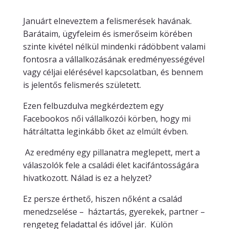
Januárt elneveztem a felismerések havának.
Barátaim, ügyfeleim és ismerőseim körében
szinte kivétel nélkül mindenki rádöbbent valami
fontosra a vállalkozásának eredményességével
vagy céljai elérésével kapcsolatban, és bennem
is jelentős felismerés született.
Ezen felbuzdulva megkérdeztem egy
Facebookos női vállalkozói körben, hogy mi
hátráltatta leginkább őket az elmúlt évben.
Az eredmény egy pillanatra meglepett, mert a
válaszolók fele a családi élet kacifántosságára
hivatkozott. Nálad is ez a helyzet?
Ez persze érthető, hiszen nőként a család
menedzselése – háztartás, gyerekek, partner –
rengeteg feladattal és idővel jár. Külön