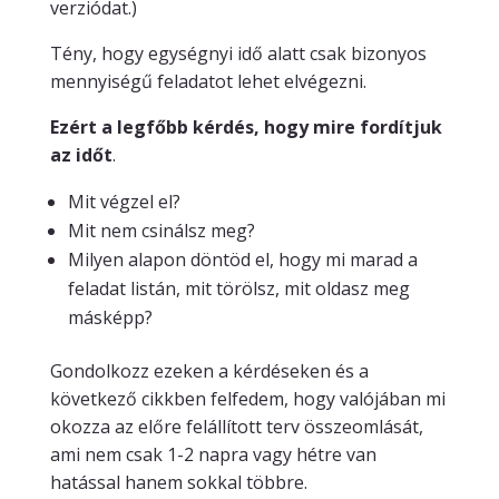
verziódat.)
Tény, hogy egységnyi idő alatt csak bizonyos
mennyiségű feladatot lehet elvégezni.
Ezért a legfőbb kérdés, hogy mire fordítjuk
az időt
.
Mit végzel el?
Mit nem csinálsz meg?
Milyen alapon döntöd el, hogy mi marad a
feladat listán, mit törölsz, mit oldasz meg
másképp?
Gondolkozz ezeken a kérdéseken és a
következő cikkben felfedem, hogy valójában mi
okozza az előre felállított terv összeomlását,
ami nem csak 1-2 napra vagy hétre van
hatással hanem sokkal többre.