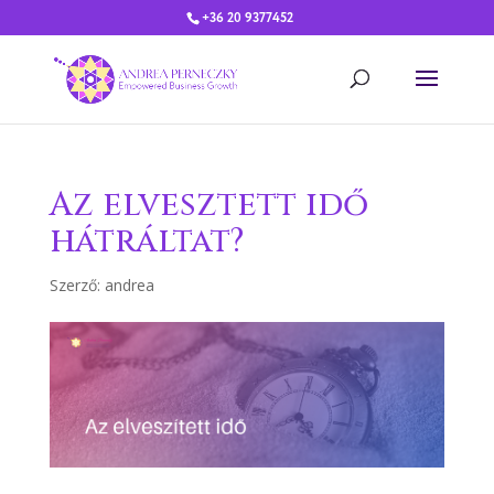
+36 20 9377452
Az elvesztett idő
hátráltat?
Szerző:
andrea