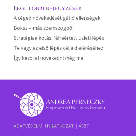
Legutóbbi bejegyzések
A céged növekedését gátló ellenségek
Boksz – más szemszögből
Stratégiaalkotás: félreértett üzleti lépés
Te vagy az első lépés céljaid eléréséhez
Így kezdj el növekedni még ma
ADATVÉDELMI NYILATKOZAT
|
ÁSZF