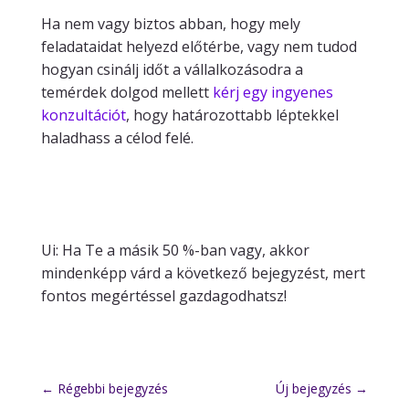
Ha nem vagy biztos abban, hogy mely
feladataidat helyezd előtérbe, vagy nem tudod
hogyan csinálj időt a vállalkozásodra a
temérdek dolgod mellett
kérj egy ingyenes
konzultációt
, hogy határozottabb léptekkel
haladhass a célod felé.
Ui: Ha Te a másik 50 %-ban vagy, akkor
mindenképp várd a következő bejegyzést, mert
fontos megértéssel gazdagodhatsz!
←
Régebbi bejegyzés
Új bejegyzés
→