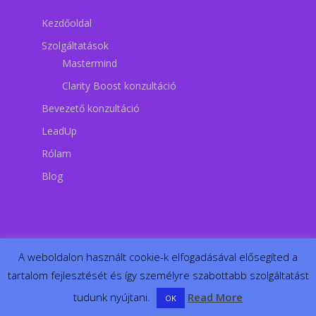
Kezdőoldal
Szolgáltatások
Mastermind
Clarity Boost konzultáció
Bevezető konzultáció
LeadUp
Rólam
Blog
A weboldalon használt cookie-k elfogadásával elősegíted a
tartalom fejlesztését és így személyre szabottabb szolgáltatást
tudunk nyújtani.
Read More
OK