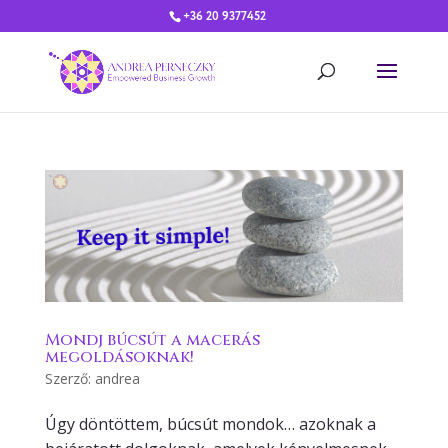
+36 20 9377452
Mondj búcsút a macerás
megoldásoknak!
Szerző:
andrea
Úgy döntöttem, búcsút mondok… azoknak a