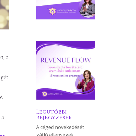
t, a
égét
 A
Legutóbbi
bejegyzések
 a
A céged növekedését
gátló ellenségek