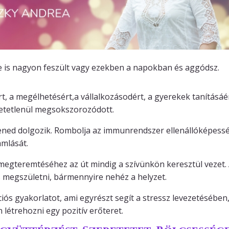
 is nagyon feszült vagy ezekben a napokban és aggódsz.
, a megélhetésért,a vállalkozásodért, a gyerekek tanításáér
rhetetlenül megsokszorozódott.
lened dolgozik. Rombolja az immunrendszer ellenállóképess
amlását.
gteremtéséhez az út mindig a szívünkön keresztül vezet.
megszületni, bármennyire nehéz a helyzet.
ós gyakorlatot, ami egyrészt segít a stressz levezetésében,
létrehozni egy pozitív erőteret.