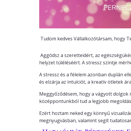
Tudom kedves Vállalkozótársam, hogy Te
Aggódsz a szeretteidért, az egészségükért
helyzet túléléséért. A stressz szintje mé
A stressz és a félelem azonban duplán el
és elzárja az intuíciót, a kreatív ötletek ár
Meggyőződésem, hogy a vágyott dolgok me
középpontunkból tud a legjobb megoldás 
Ezért hoztam neked egy könnyű vizualizáci
megnyugvásban, valamint segít tudatosan 