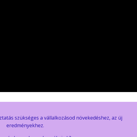
oztatás szükséges a vállalkozásod növekedéshez, az új
eredményekhez.