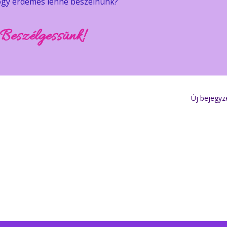
ogy érdemes lenne beszélnünk?
Beszélgessünk!
Új bejegyz