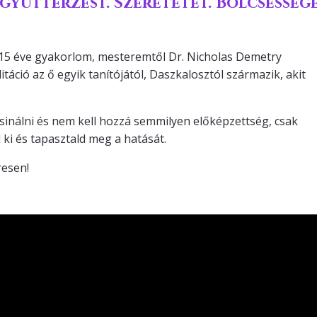
gyüttérzést. Szeretetet. Bölcsessége
b. 15 éve gyakorlom, mesteremtől Dr. Nicholas Demetry
itáció az ő egyik tanítójától, Daszkalosztól származik, akit
csinálni és nem kell hozzá semmilyen előképzettség, csak
ki és tapasztald meg a hatását.
resen!