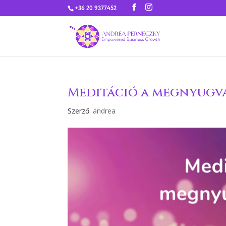
+36 20 9377452
Meditáció a megnyugv
Szerző:
andrea