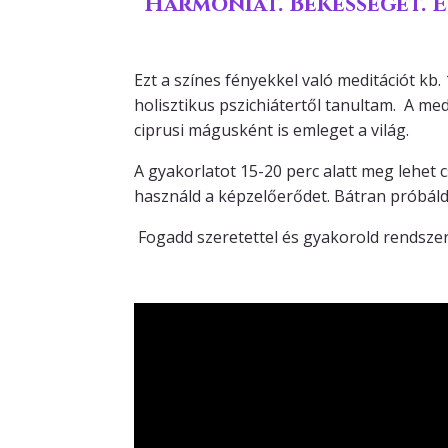
Harmóniát. Békességet. E
Ezt a színes fényekkel való meditációt k
holisztikus pszichiátertől tanultam. A med
ciprusi mágusként is emleget a világ.
A gyakorlatot 15-20 perc alatt meg lehet 
használd a képzelőerődet. Bátran próbáld 
Fogadd szeretettel és gyakorold rendsze