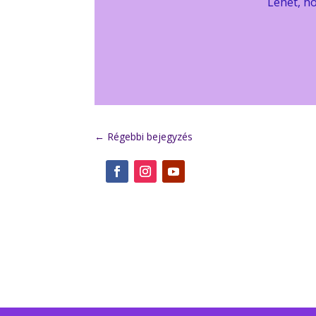
Lehet, h
←
Régebbi bejegyzés