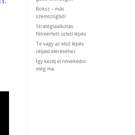
t.
Boksz – más
szemszögből
Stratégiaalkotás:
félreértett üzleti lépés
Te vagy az első lépés
céljaid eléréséhez
Így kezdj el növekedni
még ma