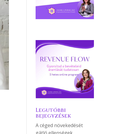
Legutóbbi
bejegyzések
A céged növekedését
gátló ellenségek