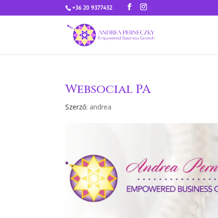
+36 20 9377452
Websocial PA
Szerző:
andrea