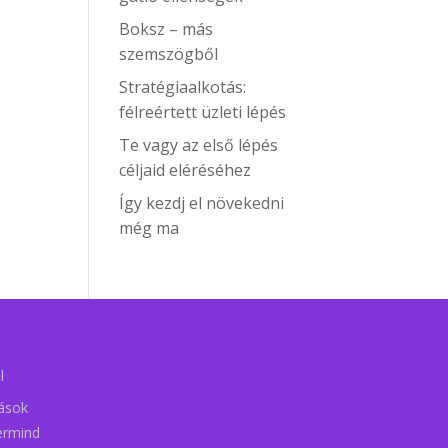
Boksz – más
szemszögből
Stratégiaalkotás:
félreértett üzleti lépés
Te vagy az első lépés
céljaid eléréséhez
Így kezdj el növekedni
még ma
l
tások
ermind