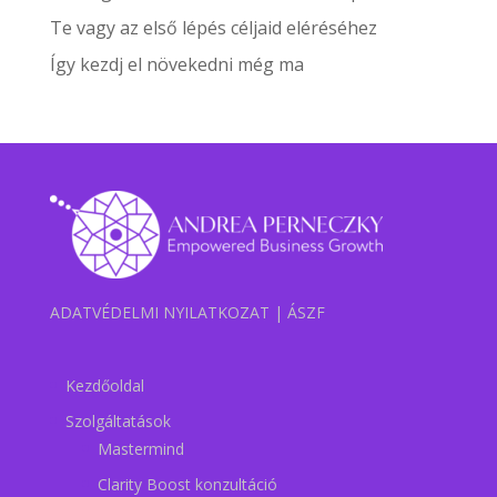
Te vagy az első lépés céljaid eléréséhez
Így kezdj el növekedni még ma
ADATVÉDELMI NYILATKOZAT
|
ÁSZF
Kezdőoldal
Szolgáltatások
Mastermind
Clarity Boost konzultáció