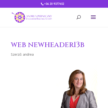
+36 20 9377452
web newheader13b
Szerző:
andrea