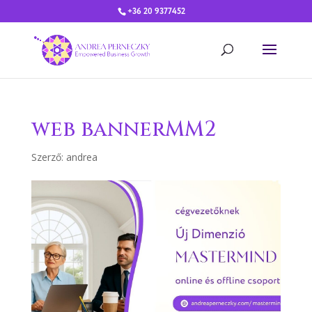
+36 20 9377452
web bannerMM2
Szerző:
andrea