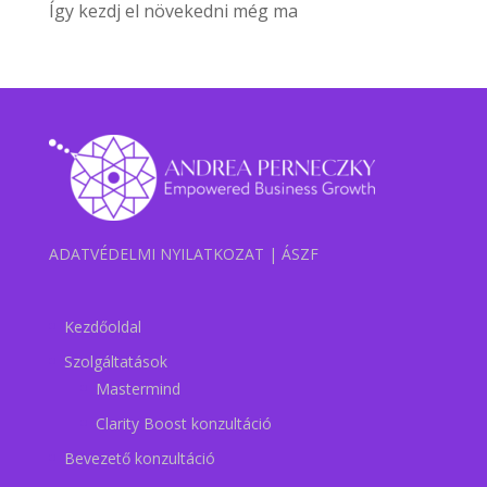
Így kezdj el növekedni még ma
ADATVÉDELMI NYILATKOZAT
|
ÁSZF
Kezdőoldal
Szolgáltatások
Mastermind
Clarity Boost konzultáció
Bevezető konzultáció