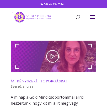
+36 20 9377452
Mi kényszerít toporgásra?
Szerző:
andrea
A minap a Gold Mind csoportommal arról
beszéltünk, hogy kit mi állít meg vagy