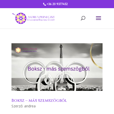
+36 20 9377452
Boksz – más szemszögből
Szerző:
andrea