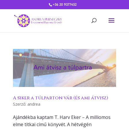
+36 20 9377452
A siker a túlparton vár (és ami átvisz)
Szerző:
andrea
Ajándékba kaptam T. Harv Eker – A milliomos
elme titkai című könyvét. A hétvégén