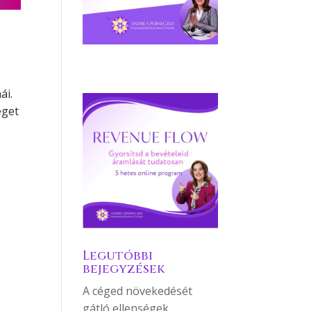
ái.
éget
Legutóbbi
bejegyzések
A céged növekedését
gátló ellenségek