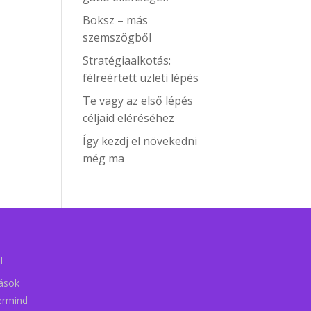
Boksz – más
szemszögből
Stratégiaalkotás:
félreértett üzleti lépés
Te vagy az első lépés
céljaid eléréséhez
Így kezdj el növekedni
még ma
l
tások
ermind