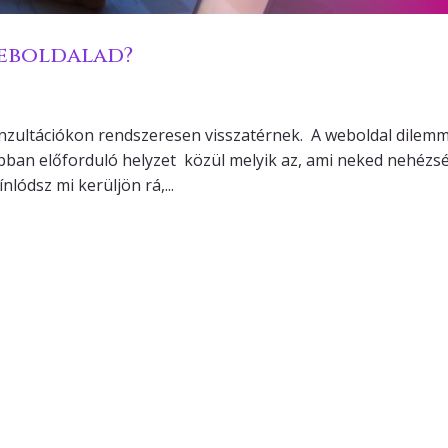
eboldalad?
zultációkon rendszeresen visszatérnek. A weboldal dilemm
bban előforduló helyzet közül melyik az, ami neked nehézs
nlódsz mi kerüljön rá,...