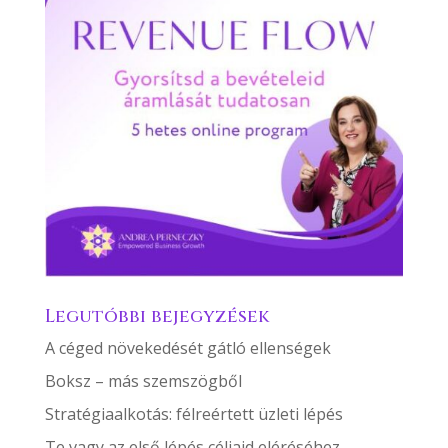
Legutóbbi bejegyzések
A céged növekedését gátló ellenségek
Boksz – más szemszögből
Stratégiaalkotás: félreértett üzleti lépés
Te vagy az első lépés céljaid eléréséhez