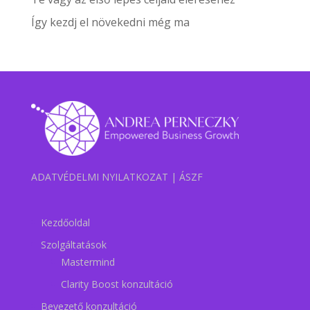
Így kezdj el növekedni még ma
ADATVÉDELMI NYILATKOZAT
|
ÁSZF
Kezdőoldal
Szolgáltatások
Mastermind
Clarity Boost konzultáció
Bevezető konzultáció