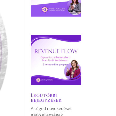
Legutóbbi
bejegyzések
A céged növekedését
gátló ellenségek