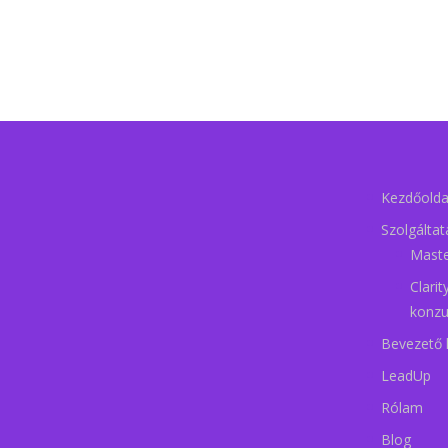
Kezdőolda
Szolgálta
Mast
Clari
konzu
Bevezető 
LeadUp
Rólam
Blog