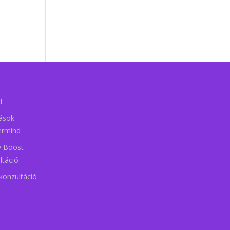
l
tások
ermind
ty Boost
ltáció
konzultáció