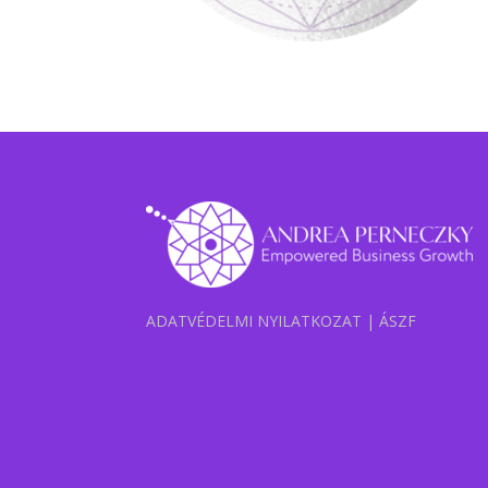
ADATVÉDELMI NYILATKOZAT
|
ÁSZF