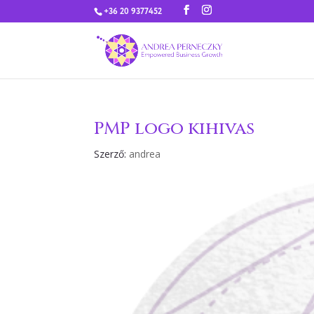
+36 20 9377452
PMP logo kihivas
Szerző:
andrea