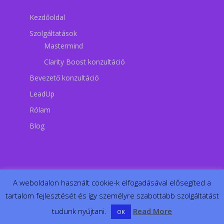
Kezdőoldal
Szolgáltatások
Mastermind
Clarity Boost konzultáció
Bevezető konzultáció
LeadUp
Rólam
Blog
A weboldalon használt cookie-k elfogadásával elősegíted a
tartalom fejlesztését és így személyre szabottabb szolgáltatást
tudunk nyújtani.
Read More
OK