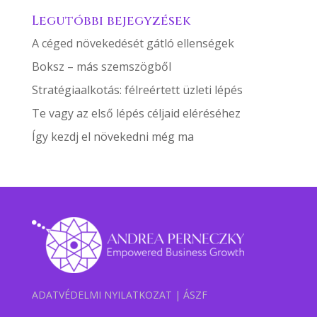
Legutóbbi bejegyzések
A céged növekedését gátló ellenségek
Boksz – más szemszögből
Stratégiaalkotás: félreértett üzleti lépés
Te vagy az első lépés céljaid eléréséhez
Így kezdj el növekedni még ma
ADATVÉDELMI NYILATKOZAT
|
ÁSZF