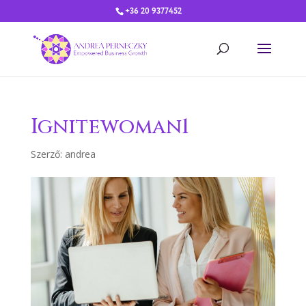
+36 20 9377452
Ignitewoman1
Szerző:
andrea