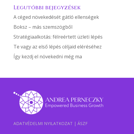
Legutóbbi bejegyzések
A céged növekedését gátló ellenségek
Boksz – más szemszögből
Stratégiaalkotás: félreértett üzleti lépés
Te vagy az első lépés céljaid eléréséhez
Így kezdj el növekedni még ma
ADATVÉDELMI NYILATKOZAT
|
ÁSZF