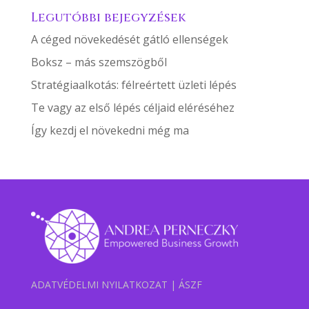
Legutóbbi bejegyzések
A céged növekedését gátló ellenségek
Boksz – más szemszögből
Stratégiaalkotás: félreértett üzleti lépés
Te vagy az első lépés céljaid eléréséhez
Így kezdj el növekedni még ma
ADATVÉDELMI NYILATKOZAT
|
ÁSZF