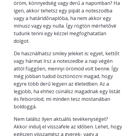
öröm, könnyedség vagy derű a napomban? Ha
igen, akkor tehetsz egy pipát a noteszodba
vagy a határidőnaplóba, ha nem akkor egy
mínusz vagy egy nulla. Így rögtön mérhetővé
tudunk tenni egy kézzel megfoghatatlan
dolgot.
De használhatsz smiley jeleket is: egyet, kettőt
vagy hármat írsz a noteszedbe a nap végén
attól függően, mennyi örömöd volt benne. Így
még jobban tudod ösztönözni magad, hogy
egyre több derű legyen az életedben. Az a
legjobb, ha ehhez csinálsz magadnak egy listát
és felsorolod, mi minden tesz mostanában
boldoggá.
Nem találsz ilyen aktuális tevékenységet?
Akkor indulj el visszafele az időben. Lehet, hogy
egészen visszamész a gyerek- vagy a