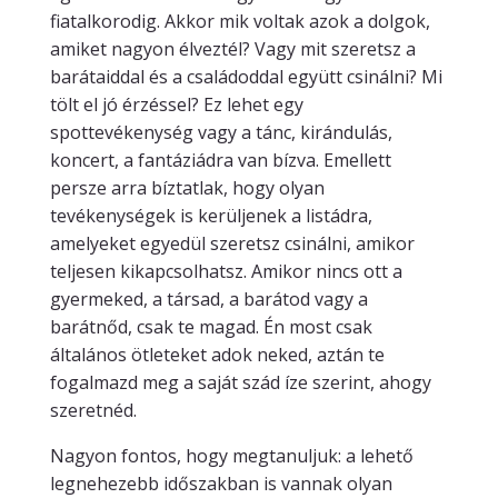
fiatalkorodig. Akkor mik voltak azok a dolgok,
amiket nagyon élveztél? Vagy mit szeretsz a
barátaiddal és a családoddal együtt csinálni? Mi
tölt el jó érzéssel? Ez lehet egy
spottevékenység vagy a tánc, kirándulás,
koncert, a fantáziádra van bízva. Emellett
persze arra bíztatlak, hogy olyan
tevékenységek is kerüljenek a listádra,
amelyeket egyedül szeretsz csinálni, amikor
teljesen kikapcsolhatsz. Amikor nincs ott a
gyermeked, a társad, a barátod vagy a
barátnőd, csak te magad. Én most csak
általános ötleteket adok neked, aztán te
fogalmazd meg a saját szád íze szerint, ahogy
szeretnéd.
Nagyon fontos, hogy megtanuljuk: a lehető
legnehezebb időszakban is vannak olyan