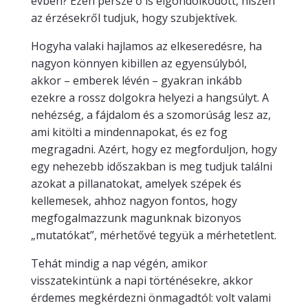
évben? Ezen persze ő is elgondolkodott, hiszen
az érzésekről tudjuk, hogy szubjektívek.
Hogyha valaki hajlamos az elkeseredésre, ha
nagyon könnyen kibillen az egyensúlyból,
akkor – emberek lévén – gyakran inkább
ezekre a rossz dolgokra helyezi a hangsúlyt. A
nehézség, a fájdalom és a szomorúság lesz az,
ami kitölti a mindennapokat, és ez fog
megragadni. Azért, hogy ez megforduljon, hogy
egy nehezebb időszakban is meg tudjuk találni
azokat a pillanatokat, amelyek szépek és
kellemesek, ahhoz nagyon fontos, hogy
megfogalmazzunk magunknak bizonyos
„mutatókat”, mérhetővé tegyük a mérhetetlent.
Tehát mindig a nap végén, amikor
visszatekintünk a napi történésekre, akkor
érdemes megkérdezni önmagadtól: volt valami