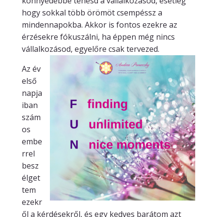
könnyedebbé tehesd a vállalkozásod, esetleg
hogy sokkal több örömöt csempéssz a
mindennapokba. Akkor is fontos ezekre az
érzésekre fókuszálni, ha éppen még nincs
vállalkozásod, egyelőre csak tervezed.
Az év
első
napja
iban
szám
os
embe
rrel
besz
élget
tem
ezekr
ől a kérdésekről, és egy kedves barátom azt