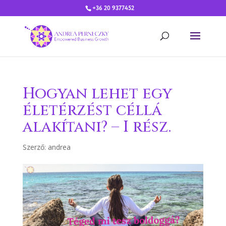
+36 20 9377452
Hogyan lehet egy
életérzést céllá
alakítani? – I rész.
Szerző:
andrea