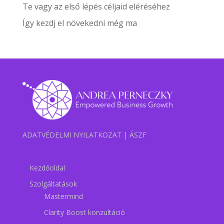
Te vagy az első lépés céljaid eléréséhez
Így kezdj el növekedni még ma
ADATVÉDELMI NYILATKOZAT
|
ÁSZF
Kezdőoldal
Szolgáltatások
Mastermind
Clarity Boost konzultáció