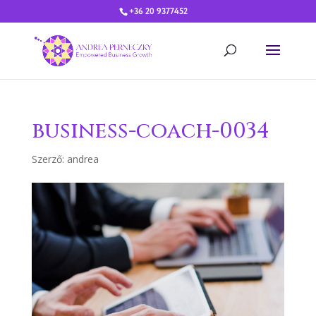
+36 20 9377452
business-coach-0034
Szerző:
andrea