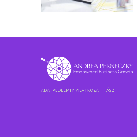
ADATVÉDELMI NYILATKOZAT
|
ÁSZF