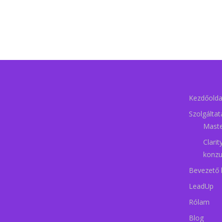
Kezdőolda
Szolgálta
Mast
Clari
konzu
Bevezető 
LeadUp
Rólam
Blog