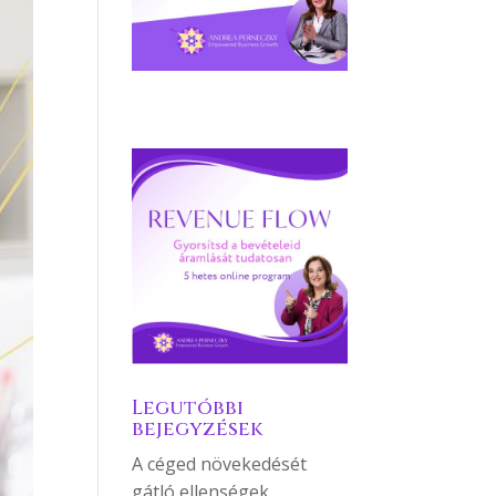
Legutóbbi
bejegyzések
A céged növekedését
gátló ellenségek