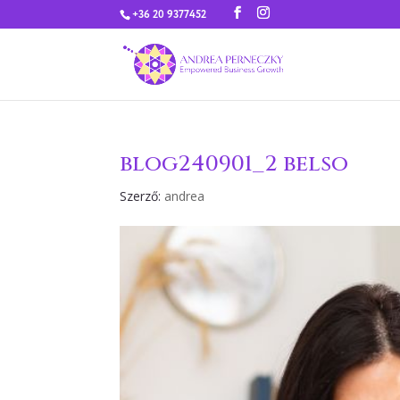
+36 20 9377452
blog240901_2 belso
Szerző:
andrea