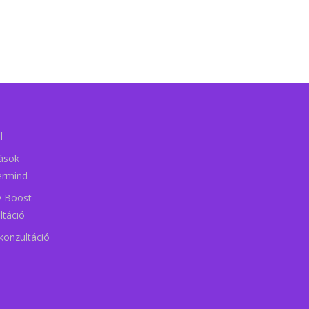
l
tások
ermind
ty Boost
ltáció
konzultáció