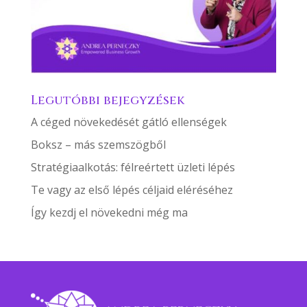
Legutóbbi bejegyzések
A céged növekedését gátló ellenségek
Boksz – más szemszögből
Stratégiaalkotás: félreértett üzleti lépés
Te vagy az első lépés céljaid eléréséhez
Így kezdj el növekedni még ma