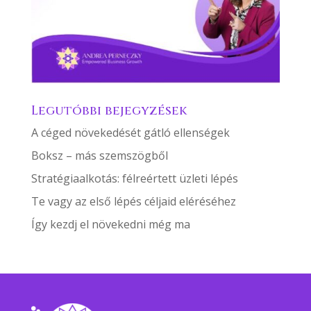
Legutóbbi bejegyzések
A céged növekedését gátló ellenségek
Boksz – más szemszögből
Stratégiaalkotás: félreértett üzleti lépés
Te vagy az első lépés céljaid eléréséhez
Így kezdj el növekedni még ma