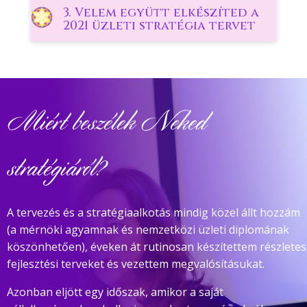
3. Velem együtt elkészíted a
2021 üzleti stratégia tervet
Miért beszélek Neked
stratégiáról?
A tervezés és a stratégiaalkotás mindig közel állt hozzám
(a mérnöki agyamnak és nemzetközi üzleti diplomának
köszönhetően), éveken át rutinosan készítettem részletes
fejlesztési terveket és vezettem megvalósításukat.
Azonban eljött egy időszak, amikor a saját