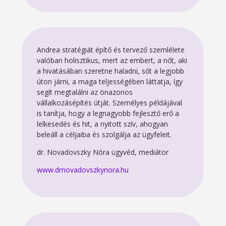
Andrea stratégiát építő és tervező szemlélete
valóban holisztikus, mert az embert, a nőt, aki
a hivatásában szeretne haladni, sőt a legjobb
úton járni, a maga teljességében láttatja, így
segít megtalálni az önazonos
vállalkozásépítés útját. Személyes példájával
is tanítja, hogy a legnagyobb fejlesztő erő a
lelkesedés és hit, a nyitott szív, ahogyan
beleáll a céljaiba és szolgálja az ügyfeleit.
dr. Novadovszky Nóra ügyvéd, mediátor
www.drnovadovszkynora.hu