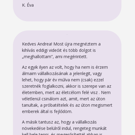
K. Éva
Kedves Andrea! Most újra megnéztem a
kihívás eddigi videóit és több dolgot is
„meghallottam”, ami megérintett.
Az egyik ilyen az volt, hogy ha nem is érzem
álmaim vállalkozásának a jelenlegit, vagy
lehet, hogy pár év múlva nem (csak) ezzel
szeretnék foglalkozni, akkor is szerepe van az
életemben, mert az életcélom felé visz . Nem
véletlenül csinálom azt, amit, mert az úton
tanultak, a próbatételek és az úton megismert
emberek által is fejlődöm.
A másik tantusz az, hogy a vállalkozás
növekedése belülről indul, rengeteg munkát
kell bele tenni, és megerősítettél abban is,