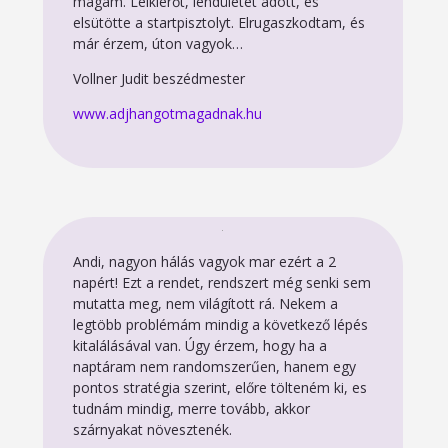
magam. Lelkierőt, lendületet adott, és
elsütötte a startpisztolyt. Elrugaszkodtam, és
már érzem, úton vagyok…
Vollner Judit beszédmester
www.adjhangotmagadnak.hu
Andi, nagyon hálás vagyok mar ezért a 2
napért! Ezt a rendet, rendszert még senki sem
mutatta meg, nem világított rá. Nekem a
legtöbb problémám mindig a következő lépés
kitalálásával van. Úgy érzem, hogy ha a
naptáram nem randomszerűen, hanem egy
pontos stratégia szerint, előre tölteném ki, es
tudnám mindig, merre tovább, akkor
szárnyakat növesztenék.