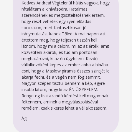
Kedves Andrea! Végtelenül hálás vagyok, hogy
rátaláltam a kihívásodra. Hatalmas
szerencsének és megtiszteltetésnek érzem,
hogy részt vehetek egy ilyen előadás
sorozaton, mert fantasztikusan jó
iránymutatást kapok Tőled. A mai napon azt
értettem meg, hogy teljesen tisztán kell
látnom, hogy mi a célom, mi az az érték, amit
közvetíteni akarok, és tudjam pontosan
meghatározni, ki az én ügyfelem. Kezdő
vállalkozóként képes az ember abba a hibába
esni, hogy a Maslow piramis összes szintjét le
akarja fedni, és a végén nem fog semmit.
Nagyon szépen tisztul bennem a kép, egyre
inkább látom, hogy ki az ÉN ÜGYFELEM.
Rengeteg tisztazandó kérdést kell magamnak
feltennem, aminek a megválaszolásával
remélem, csak sikeres lehet a vállalkozásom.
Ági