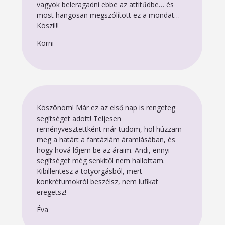
vagyok beleragadni ebbe az attitűdbe… és
most hangosan megszólított ez a mondat…
Köszi!!!
Korni
Köszönöm! Már ez az első nap is rengeteg
segítséget adott! Teljesen
reményvesztettként már tudom, hol húzzam
meg a határt a fantáziám áramlásában, és
hogy hová lőjem be az áraim. Andi, ennyi
segítséget még senkitől nem hallottam.
Kibillentesz a totyorgásból, mert
konkrétumokról beszélsz, nem lufikat
eregetsz!
Éva