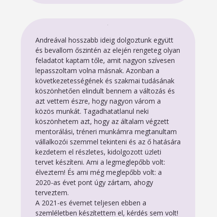
Andreával hosszabb ideig dolgoztunk együtt
és bevallom őszintén az elején rengeteg olyan
feladatot kaptam tőle, amit nagyon szívesen
lepasszoltam volna másnak. Azonban a
következetességének és szakmai tudásának
köszönhetően elindult bennem a változás és
azt vettem észre, hogy nagyon várom a
közös munkát. Tagadhatatlanul neki
köszönhetem azt, hogy az általam végzett
mentorálási, tréneri munkámra megtanultam
vállalkozói szemmel tekinteni és az ő hatására
kezdetem el részletes, kidolgozott üzleti
tervet készíteni. Ami a legmeglepőbb volt:
élveztem! És ami még meglepőbb volt: a
2020-as évet pont úgy zártam, ahogy
terveztem.
A 2021-es évemet teljesen ebben a
szemléletben készítettem el, kérdés sem volt!