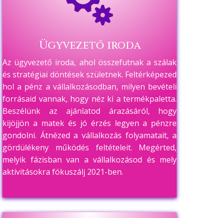

Ügyvezető iroda
Az ügyvezető iroda, ahol összefutnak a szálak
és stratégiai döntések születnek. Feltérképezed
hol a pénz a vállalkozásodban, milyen bevételi
forrásaid vannak, hogy néz ki a termékpaletta.
Beszélünk az ajánlatod árazásáról, hogy
kijöjjön a matek és jó érzés legyen a pénzre
gondolni. Átnézed a vállalkozás folyamatait, a
gördülékeny működés feltételeit.
Megérted,
m
elyik fázisban van a vállalkozásod és mely
aktivitásokra fókuszálj 2021-ben.