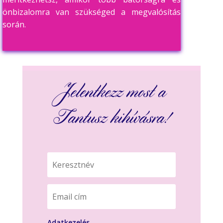
önbizalomra van szükséged a megvalósítás
során.
Jelentkezz most a
Tantusz kihívásra!
Adatkezelés