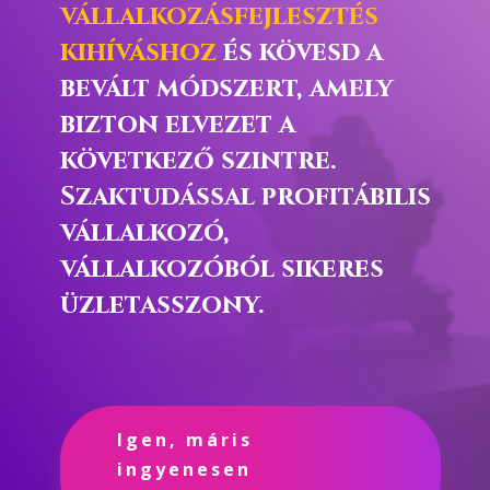
vállalkozásfejlesztés
kihíváshoz
és kövesd a
bevált módszert, amely
bizton elvezet a
következő szintre.
Szaktudással profitábilis
vállalkozó,
vállalkozóból sikeres
üzletasszony.
Igen, máris
ingyenesen