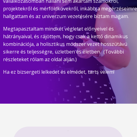
vállalkozásomban hallani sem akartam számokról,
projektekről és mérföldkövekről, inkább a megérzéseimre
hallgattam és az univerzum vezetésére bíztam magam.
Megtapasztaltam mindkét végletet előnyeivel és
hátrányaival, és rájöttem, hogy csak a kettő dinamikus
kombinációja, a holisztikus módszer vezet hosszútávú
sikerre és teljességre, üzletben és életben. (További
részleteket rólam az oldal alján.)
Ha ez bizsergeti lelkedet és elmédet, tarts velem!