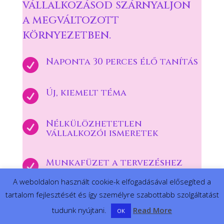
vállalkozásod szárnyaljon
a megváltozott
környezetben.
Naponta 30 perces élő tanítás

Új, kiemelt téma

Nélkülözhetetlen

vállalkozói ismeretek
Munkafüzet a tervezéshez

A weboldalon használt cookie-k elfogadásával elősegíted a
Egyszerű gyakorlatok az

tartalom fejlesztését és így személyre szabottabb szolgáltatást
erőd építéséhez
tudunk nyújtani.
Read More
OK