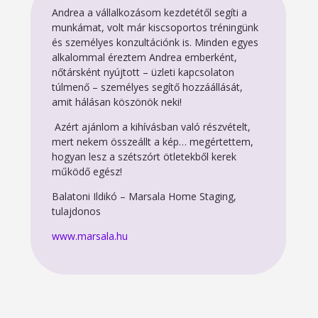
Andrea a vállalkozásom kezdetétől segíti a
munkámat, volt már kiscsoportos tréningünk
és személyes konzultációnk is. Minden egyes
alkalommal éreztem Andrea emberként,
nőtársként nyújtott – üzleti kapcsolaton
túlmenő – személyes segítő hozzáállását,
amit hálásan köszönök neki!
Azért ajánlom a kihívásban való részvételt,
mert nekem összeállt a kép… megértettem,
hogyan lesz a szétszórt ötletekből kerek
működő egész!
Balatoni Ildikó – Marsala Home Staging,
tulajdonos
www.marsala.hu