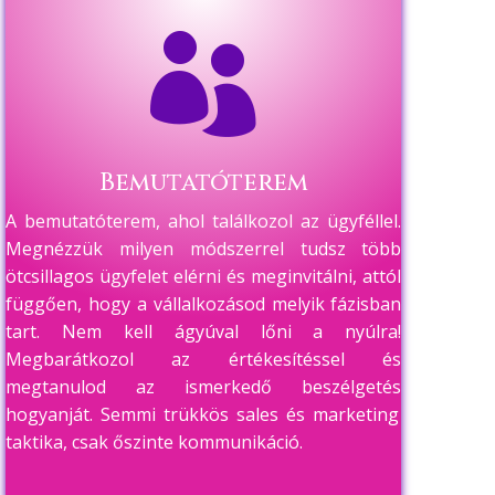

Bemutatóterem
A bemutatóterem, ahol találkozol az ügyféllel.
Megnézzük milyen módszerrel tudsz több
ötcsillagos ügyfelet elérni és meginvitálni, attól
függően, hogy a vállalkozásod melyik fázisban
tart. Nem kell ágyúval lőni a nyúlra!
Megbarátkozol az értékesítéssel és
megtanulod
az ismerkedő beszélgetés
hogyanját.
Semmi trükkös sales és marketing
taktika, csak őszinte kommunikáció.