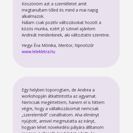
Köszönöm azt a szemléletet amit
megtanultam tőled és mind a mai napig
alkalmazok.
Nálam csak pozitív változásokat hozott a
közös munka, ezért jó szívvel ajánlom
Andreát mindenkinek, aki változtatni szeretne.
Hegyi Éva Mónika, Mentor, hipnotizőr
www.lelekletra.hu
Egy helyben toporogtam, de Andrea a
workshopján átkattintotta az agyamat.
Nemcsak megértettem, hanem el is hittem
végre, hogy a vállalkozásomat nemcsak
„szerelemből” csinálhatom. Aha-élményt
nyújtott, amivel megmutatta az irányt,
hogyan lehet növekedési pályára állítanom