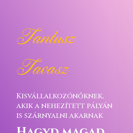
Tantusz
Tavasz
Kisvállalkozónőknek,
akik a nehezített pályán
is szárnyalni akarnak
Hagyd magad