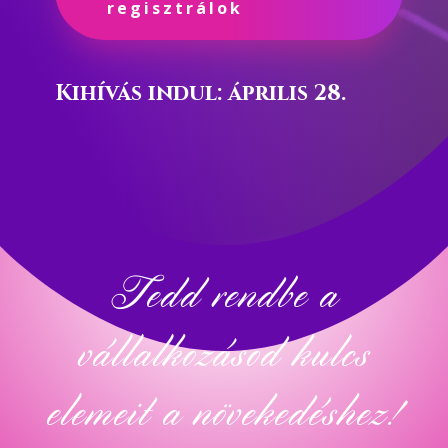
regisztrálok
Kihívás indul: április 28.
Tedd rendbe a
vállalkozásod kulcs
elemeit a növekedéshez!