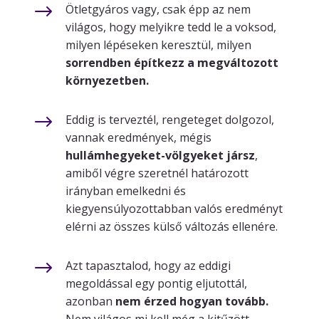
$
Ötletgyáros vagy, csak épp az nem
világos, hogy melyikre tedd le a voksod,
milyen lépéseken keresztül, milyen
sorrendben építkezz a megváltozott
környezetben.
$
Eddig is terveztél, rengeteget dolgozol,
vannak eredmények, mégis
hullámhegyeket-völgyeket jársz
,
amiből végre szeretnél határozott
irányban emelkedni és
kiegyensúlyozottabban valós eredményt
elérni az összes külső változás ellenére.
$
Azt tapasztalod, hogy az eddigi
megoldással egy pontig eljutottál,
azonban
nem érzed hogyan tovább.