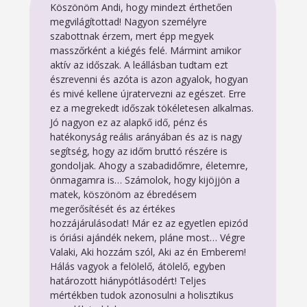
Köszönöm Andi, hogy mindezt érthetően
megvilágítottad! Nagyon személyre
szabottnak érzem, mert épp megyek
masszőrként a kiégés felé. Mármint amikor
aktív az időszak. A leállásban tudtam ezt
észrevenni és azóta is azon agyalok, hogyan
és mivé kellene újratervezni az egészet. Erre
ez a megrekedt időszak tökéletesen alkalmas.
Jó nagyon ez az alapkő idő, pénz és
hatékonyság reális arányában és az is nagy
segítség, hogy az időm bruttó részére is
gondoljak. Ahogy a szabadidőmre, életemre,
önmagamra is… Számolok, hogy kijöjjön a
matek, köszönöm az ébredésem
megerősítését és az értékes
hozzájárulásodat! Már ez az egyetlen epizód
is óriási ajándék nekem, pláne most… Végre
Valaki, Aki hozzám szól, Aki az én Emberem!
Hálás vagyok a felölelő, átölelő, egyben
határozott hiánypótlásodért! Teljes
mértékben tudok azonosulni a holisztikus