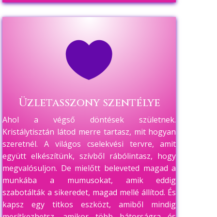

Üzletasszony szentélye
Ahol a végső döntések születnek.
Kristálytisztán látod merre tartasz, mit hogyan
szeretnél. A világos cselekvési tervre, amit
együtt elkészítünk, szívből rábólintasz, hogy
megvalósuljon. De mielőtt beleveted magad a
munkába a mumusokat, amik eddig
szabotálták a sikeredet, magad mellé állítod. És
kapsz egy titkos eszközt, amiből mindig
merítkezhetsz, amikor több bátorságra és