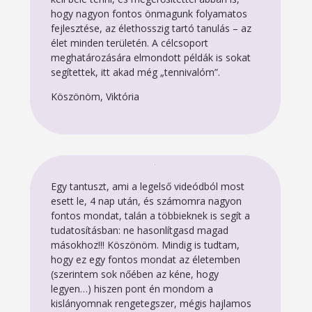
hogy nagyon fontos önmagunk folyamatos
fejlesztése, az élethosszig tartó tanulás – az
élet minden területén. A célcsoport
meghatározására elmondott példák is sokat
segítettek, itt akad még „tennivalóm”.
Köszönöm, Viktória
Egy tantuszt, ami a legelső videódból most
esett le, 4 nap után, és számomra nagyon
fontos mondat, talán a többieknek is segít a
tudatosításban: ne hasonlítgasd magad
másokhoz!!! Köszönöm. Mindig is tudtam,
hogy ez egy fontos mondat az életemben
(szerintem sok nőében az kéne, hogy
legyen…) hiszen pont én mondom a
kislányomnak rengetegszer, mégis hajlamos