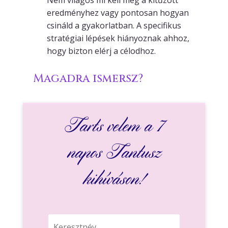
Nem világos mi kell még a kitűzött
eredményhez vagy pontosan hogyan
csináld a gyakorlatban. A specifikus
stratégiai lépések hiányoznak ahhoz,
hogy bizton elérj a célodhoz.
Magadra ismersz?
Tarts velem a 7
napos Tantusz
kihíváson!