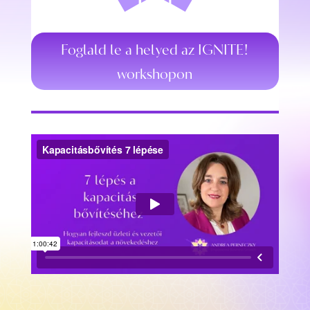
Foglald le a helyed az IGNITE!
workshopon